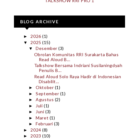
TALKSHOW RRI PRO 1
BLOG ARCHIVE
2026
(1)
►
2025
(15)
▼
Desember
(3)
▼
Obrolan Komunitas RRI Surakarta Bahas
Read Aloud B...
Talkshow Bersama Indriani Susilaningdyah
Penulis B...
Read Aloud Solo Raya Hadir di Indonesian
Disabilit...
Oktober
(1)
►
September
(1)
►
Agustus
(2)
►
Juli
(1)
►
Juni
(3)
►
Maret
(1)
►
Februari
(3)
►
2024
(8)
►
2023
(10)
►