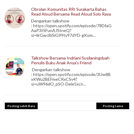
Obrolan Komunitas RRI Surakarta Bahas
Read Aloud Bersama Read Aloud Solo Raya
Dengarkan talkshow
: https://open.spotify.com/episode/78DfaG
AaP3tSFunAJStneQ?
si=lirGwcBiSiG99ty97dYD-gKom…
Talkshow Bersama Indriani Susilaningdyah
Penulis Buku Anak Anya's Friend
Dengarkan talkshow
: https://open.spotify.com/episode/3Uw8B
xKWu2BEFmeCRxCSv4?
si=uW96dO_pSO-Dele5xcn…
Posting Lebih Baru
Posting Lama