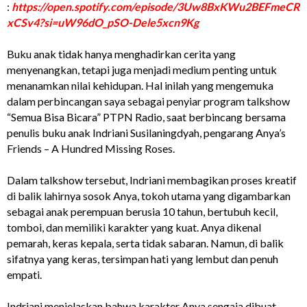
:
https://open.spotify.com/episode/3Uw8BxKWu2BEFmeCR
xCSv4?si=uW96dO_pSO-Dele5xcn9Kg
Buku anak tidak hanya menghadirkan cerita yang
menyenangkan, tetapi juga menjadi medium penting untuk
menanamkan nilai kehidupan. Hal inilah yang mengemuka
dalam perbincangan saya sebagai penyiar program talkshow
“Semua Bisa Bicara” PTPN Radio, saat berbincang bersama
penulis buku anak Indriani Susilaningdyah, pengarang Anya’s
Friends – A Hundred Missing Roses.
Dalam talkshow tersebut, Indriani membagikan proses kreatif
di balik lahirnya sosok Anya, tokoh utama yang digambarkan
sebagai anak perempuan berusia 10 tahun, bertubuh kecil,
tomboi, dan memiliki karakter yang kuat. Anya dikenal
pemarah, keras kepala, serta tidak sabaran. Namun, di balik
sifatnya yang keras, tersimpan hati yang lembut dan penuh
empati.
Indriani menjelaskan bahwa karakter Anya sengaja dibuat