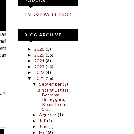
PODCAST
TALKSHOW RRI PRO 1
kan
BLOG ARCHIVE
asi
lam
2026
(1)
►
dan
2025
(15)
►
2024
(8)
►
2023
(10)
►
2022
(4)
►
2021
(16)
▼
September
(1)
▼
Bincang Digital
ACY
Bersama
Ruangguru,
Kominfo dan
Sib...
Agustus
(1)
►
Juli
(1)
►
Juni
(1)
►
Mei
(6)
►