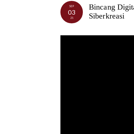
Bincang Digi
SEP
03
Siberkreasi
21