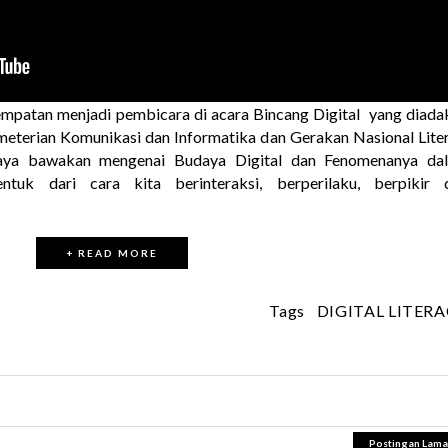
mpatan menjadi pembicara di acara Bincang Digital yang diada
eterian Komunikasi dan Informatika dan Gerakan Nasional Liter
 saya bawakan mengenai Budaya Digital dan Fenomenanya da
entuk dari cara kita berinteraksi, berperilaku, berpikir 
+ READ MORE
Tags
DIGITAL LITER
Postingan Lama