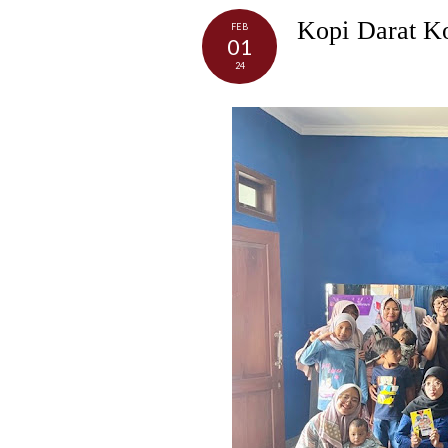
Kopi Darat Ko
FEB
01
24