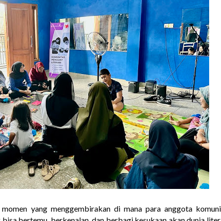
i momen yang menggembirakan di mana para anggota komuni
g bisa bertemu, berkenalan, dan berbagi kesukaan akan dunia liter