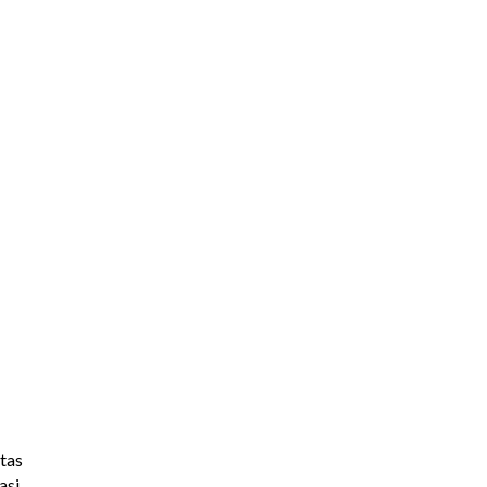
tas
asi.