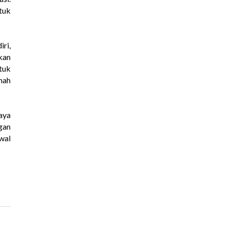
tuk
ri,
kan
tuk
nah
aya
gan
wal