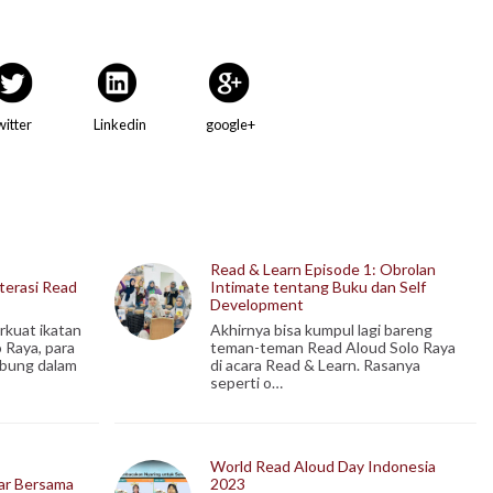
witter
Linkedin
google+
Read & Learn Episode 1: Obrolan
terasi Read
Intimate tentang Buku dan Self
Development
kuat ikatan
Akhirnya bisa kumpul lagi bareng
o Raya, para
teman-teman Read Aloud Solo Raya
abung dalam
di acara Read & Learn. Rasanya
seperti o…
World Read Aloud Day Indonesia
ar Bersama
2023